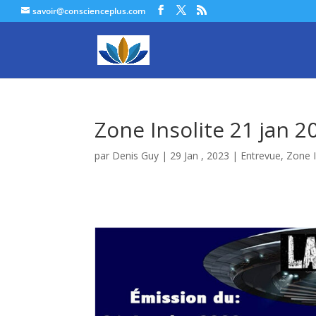
savoir@conscienceplus.com
Zone Insolite 21 jan 
par
Denis Guy
|
29 Jan , 2023
|
Entrevue
,
Zone I