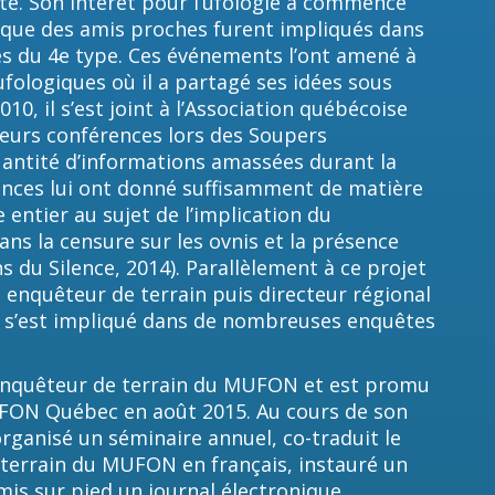
té. Son intérêt pour l’ufologie a commencé
 que des amis proches furent impliqués dans
s du 4e type. Ces événements l’ont amené à
fologiques où il a partagé ses idées sous
10, il s’est joint à l’Association québécoise
sieurs conférences lors des Soupers
uantité d’informations amassées durant la
ences lui ont donné suffisamment de matière
entier au sujet de l’implication du
s la censure sur les ovnis et la présence
s du Silence, 2014). Parallèlement à ce projet
 enquêteur de terrain puis directeur régional
t s’est impliqué dans de nombreuses enquêtes
enquêteur de terrain du MUFON et est promu
UFON Québec en août 2015. Au cours de son
organisé un séminaire annuel, co-traduit le
terrain du MUFON en français, instauré un
is sur pied un journal électronique