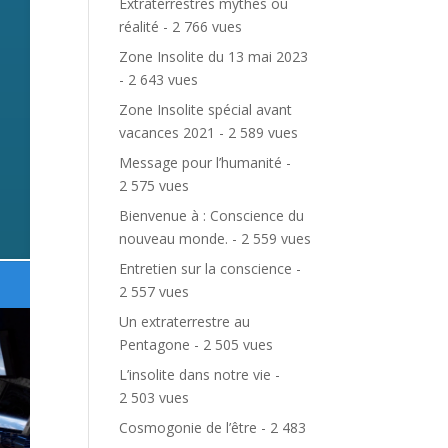
Extraterrestres mythes ou
réalité
- 2 766 vues
Zone Insolite du 13 mai 2023
- 2 643 vues
Zone Insolite spécial avant
vacances 2021
- 2 589 vues
Message pour l’humanité
-
2 575 vues
Bienvenue à : Conscience du
nouveau monde.
- 2 559 vues
Entretien sur la conscience
-
2 557 vues
Un extraterrestre au
Pentagone
- 2 505 vues
L’insolite dans notre vie
-
2 503 vues
Cosmogonie de l’être
- 2 483