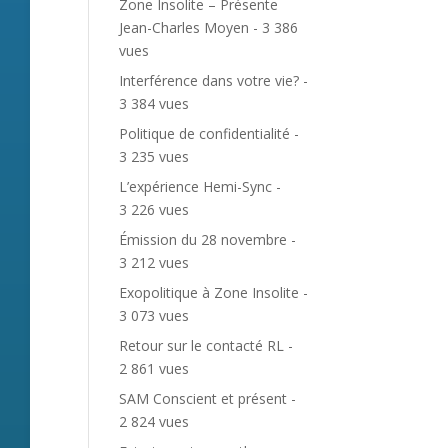
Zone Insolite – Présente
Jean-Charles Moyen
- 3 386
vues
Interférence dans votre vie?
-
3 384 vues
Politique de confidentialité
-
3 235 vues
L’expérience Hemi-Sync
-
3 226 vues
Émission du 28 novembre
-
3 212 vues
Exopolitique à Zone Insolite
-
3 073 vues
Retour sur le contacté RL
-
2 861 vues
SAM Conscient et présent
-
2 824 vues