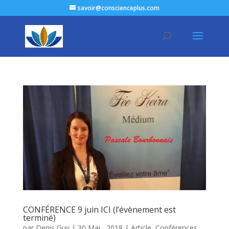
savoir@conscienceplus.com
CONFÉRENCE 9 juin ICI (l’évènement est
terminé)
par
Denis Guy
|
30 Mai , 2018
|
Article
,
Conférences