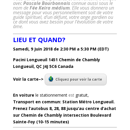
avec
Pascale Bourbonnais
connue aussi sous le
nom de
Fée Keira médium
. Elle vous donnera un
message pour vous personnellement soit de votre
guide spirituel, d’un défunt, votre ange gardien ou
ce dont vous avez besoin pour l’évolution de votre
âme.
LIEU ET QUAND?
Samedi, 9 Juin 2018 de 2:30 PM a 5:30 PM (EDT)
Pacini Longueuil 1451 Chemin de Chambly
Longueuil, QC J4J 5C6 Canada
Voir la carte–>
Cliquez pour voir la carte
En voiture
le stationnement
est
gratuit,
Transport en commun: Station Métro Longueuil.
Prenez l’autobus 8, 28, 88 jusqu’au centre d’achat
sur Chemin de Chambly intersection Boulevard
Sainte-Foy (10-15 minutes)