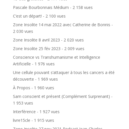
Pascale Bourbonnais Médium
- 2 158 vues
C’est un départ!
- 2 100 vues
Zone Insolite 14 mai 2022 avec Catherine de Bonnis
-
2 030 vues
Zone Insolite 8 avril 2023
- 2 020 vues
Zone Insolite 25 fév 2023
- 2 009 vues
Conscience vs Transhumanisme et Intelligence
Artificielle
- 1 976 vues
Une cellule pouvant s’attaquer à tous les cancers a été
découverte
- 1 969 vues
À Propos
- 1 960 vues
Sam conscient et présent (Complément Surprenant)
-
1 953 vues
Interférence
- 1 927 vues
livre15cle
- 1 915 vues
Zone Insolite 27 nov 2021 Podcast Jean-Charles