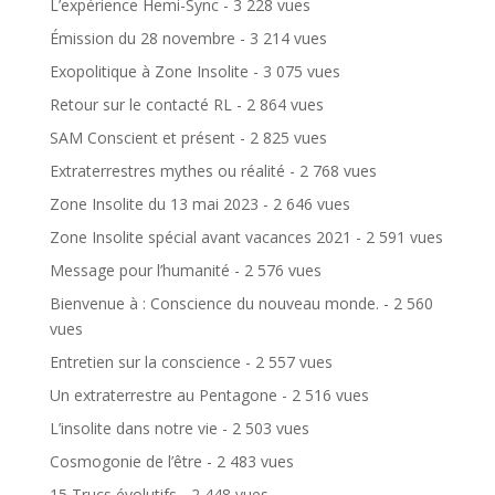
L’expérience Hemi-Sync
- 3 228 vues
Émission du 28 novembre
- 3 214 vues
Exopolitique à Zone Insolite
- 3 075 vues
Retour sur le contacté RL
- 2 864 vues
SAM Conscient et présent
- 2 825 vues
Extraterrestres mythes ou réalité
- 2 768 vues
Zone Insolite du 13 mai 2023
- 2 646 vues
Zone Insolite spécial avant vacances 2021
- 2 591 vues
Message pour l’humanité
- 2 576 vues
Bienvenue à : Conscience du nouveau monde.
- 2 560
vues
Entretien sur la conscience
- 2 557 vues
Un extraterrestre au Pentagone
- 2 516 vues
L’insolite dans notre vie
- 2 503 vues
Cosmogonie de l’être
- 2 483 vues
15 Trucs évolutifs
- 2 448 vues