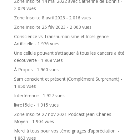
Zone Insolite 14 mai 2022 avec Catherine de Bonnis
-
2 029 vues
Zone Insolite 8 avril 2023
- 2 016 vues
Zone Insolite 25 fév 2023
- 2 003 vues
Conscience vs Transhumanisme et Intelligence
Artificielle
- 1 976 vues
Une cellule pouvant s’attaquer à tous les cancers a été
découverte
- 1 968 vues
À Propos
- 1 960 vues
Sam conscient et présent (Complément Surprenant)
-
1 950 vues
Interférence
- 1 927 vues
livre15cle
- 1 915 vues
Zone Insolite 27 nov 2021 Podcast Jean-Charles
Moyen
- 1 904 vues
Merci à tous pour vos témoignages d’appréciation.
-
1 863 vues